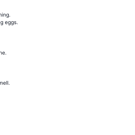
hing.
ng eggs.
ne.
mell.