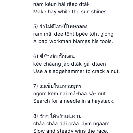
nám kêun hâi rêep dtàk
Make hay while the sun shines.
5) รำไม่ดีโทษปี่โทษกลอง
ram mâi dee tôht bpèe tôht glong
A bad workman blames his tools.
6) ขี่ช้างจับตั๊กแตน
kèe cháang jàp dták-gà-dtaen
Use a sledgehammer to crack a nut.
7) งมเข็มในมหาสมุทร
ngom kĕm nai má-hăa sà-mùt
Search for a needle in a haystack.
8) ช้าๆ ได้พร้าเล่มงาม
cháa cháa dâi práa lâym ngaam
Slow and steady wins the race.