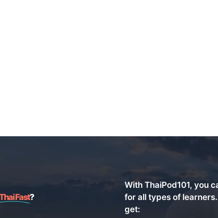
With ThaiPod101, you c
Thai Fast
?
for all types of learners
get: