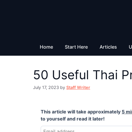
Skip
to
content
Home
Start Here
Articles
U
50 Useful Thai P
July 17, 2023
by
Staff Writer
This article will take approximately
5 mi
to yourself and read it later!