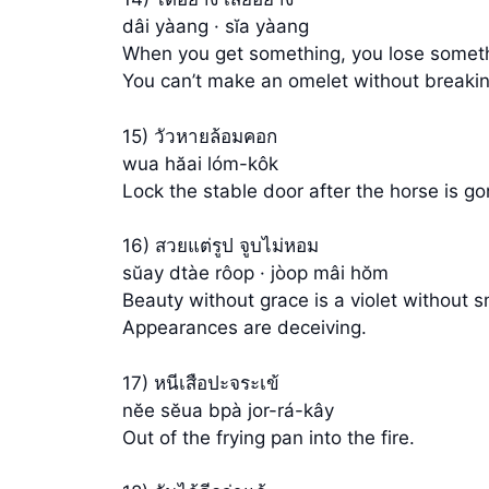
dâi yàang · sĭa yàang
When you get something, you lose somet
You can’t make an omelet without breaki
15) วัวหายล้อมคอก
wua hăai lóm-kôk
Lock the stable door after the horse is go
16) สวยแต่รูป จูบไม่หอม
sŭay dtàe rôop · jòop mâi hŏm
Beauty without grace is a violet without s
Appearances are deceiving.
17) หนีเสือปะจระเข้
nĕe sĕua bpà jor-rá-kây
Out of the frying pan into the fire.