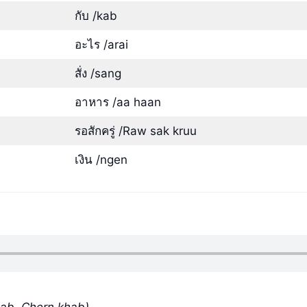
กับ /kab
อะไร /arai
สั่ง /sang
อาหาร /aa haan
รอสักครู่ /Raw sak kruu
เงิน /ngen