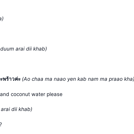
a)
duum arai dii khab)
ะพร้าวค่ะ
(Ao chaa ma naao yen kab nam ma praao kha
a and coconut water please
arai dii khab)
?