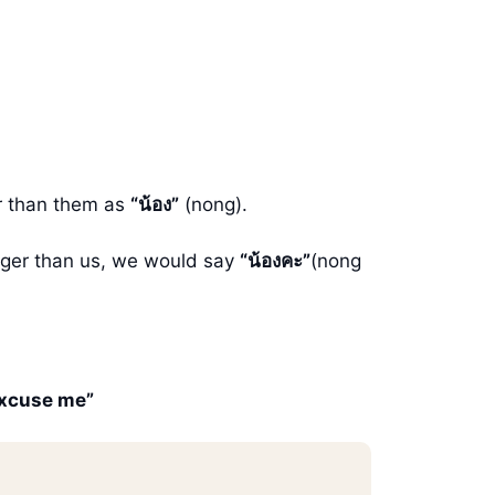
r than them as
“น้อง”
(nong).
ounger than us, we would say
“น้องคะ”
(nong
xcuse me”