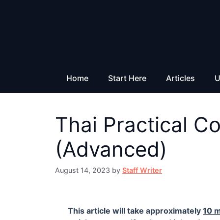
Skip
to
content
Home
Start Here
Articles
U
Thai Practical C
(Advanced)
August 14, 2023
by
Staff Writer
This article will take approximately
10 m