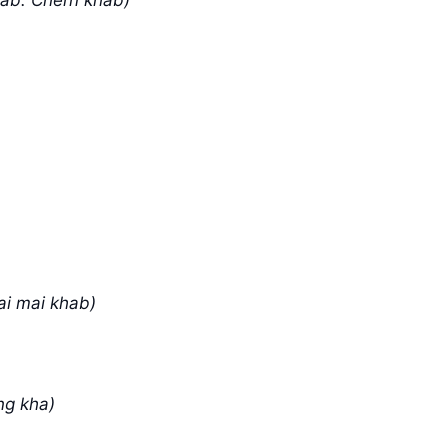
ab. Chern khab)
ai mai khab)
ng kha)