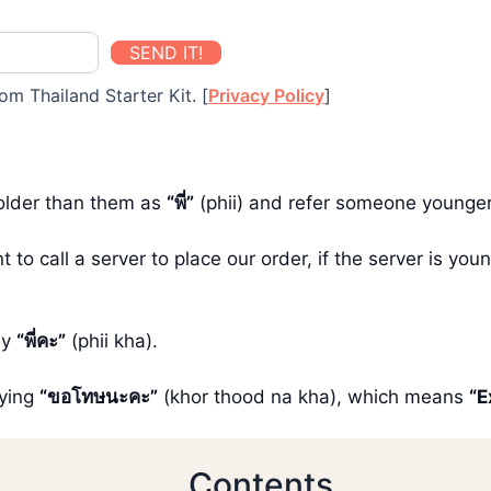
SEND IT!
om Thailand Starter Kit. [
Privacy Policy
]
 older than them as
“พี่”
(phii) and refer someone younge
 to call a server to place our order, if the server is y
ay
“พี่คะ”
(phii kha).
aying
“ขอโทษนะคะ”
(khor thood na kha), which means
“E
Contents