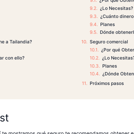
¿Por qué Obten
¿Lo Necesitas?
¿Cuánto dinero
Planes
Dónde obtener
he a Tailandia?
Seguro comercial
¿Por qué Obte
r con ello?
¿Lo Necesitas
Planes
¿Dónde Obten
Próximos pasos
st
aquí te mostramos qué seguro te recomendamos obtener en