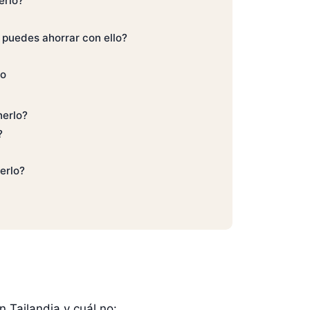
erlo?
 puedes ahorrar con ello?
lo
nerlo?
?
erlo?
 Tailandia y cuál no: