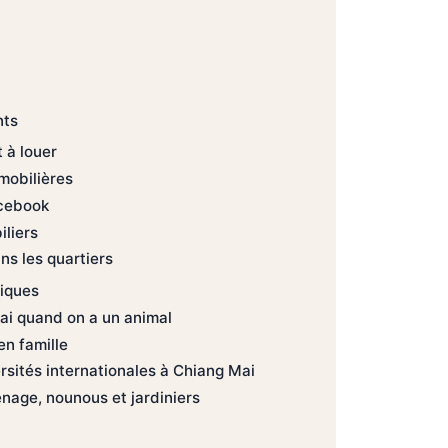
nts
 à louer
mobilières
cebook
iliers
s les quartiers
diques
ai quand on a un animal
en famille
rsités internationales à Chiang Mai
age, nounous et jardiniers