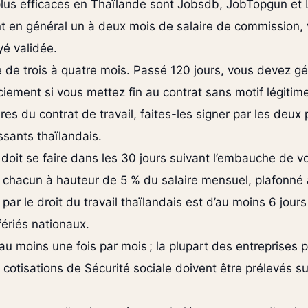
lus efficaces en Thaïlande sont Jobsdb, JobTopgun et 
rent en général un à deux mois de salaire de commission,
yé validée.
e de trois à quatre mois. Passé 120 jours, vous devez 
ciement si vous mettez fin au contrat sans motif légitim
s du contrat de travail, faites-les signer par les deux p
ssants thaïlandais.
le doit se faire dans les 30 jours suivant l’embauche de v
nt chacun à hauteur de 5 % du salaire mensuel, plafonné
par le droit du travail thaïlandais est d’au moins 6 jou
fériés nationaux.
au moins une fois par mois ; la plupart des entreprises p
s cotisations de Sécurité sociale doivent être prélevés su