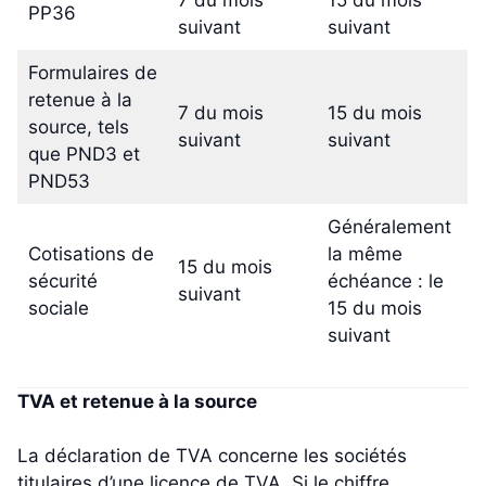
7 du mois
15 du mois
PP36
suivant
suivant
Formulaires de
retenue à la
7 du mois
15 du mois
source, tels
suivant
suivant
que PND3 et
PND53
Généralement
Cotisations de
la même
15 du mois
sécurité
échéance : le
suivant
sociale
15 du mois
suivant
TVA et retenue à la source
La déclaration de TVA concerne les sociétés
titulaires d’une licence de TVA. Si le chiffre