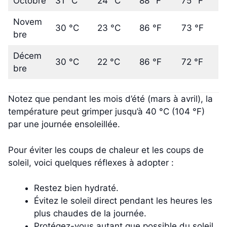
Octobre
31 °C
24 °C
88 °F
75 °F
Novem
30 °C
23 °C
86 °F
73 °F
bre
Décem
30 °C
22 °C
86 °F
72 °F
bre
Notez que pendant les mois d’été (mars à avril), la
température peut grimper jusqu’à 40 °C (104 °F)
par une journée ensoleillée.
Pour éviter les coups de chaleur et les coups de
soleil, voici quelques réflexes à adopter :
Restez bien hydraté.
Évitez le soleil direct pendant les heures les
plus chaudes de la journée.
Protégez-vous autant que possible du soleil