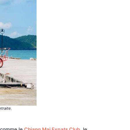
traite.
is comme le
Chiang Mai Expats Club
, le