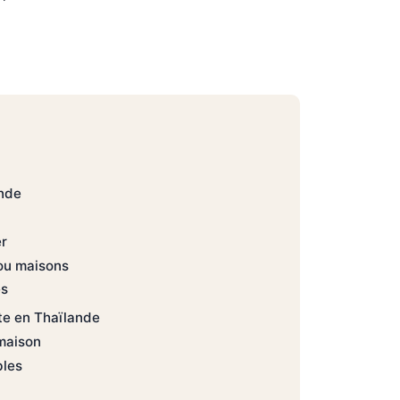
ande
er
ou maisons
es
ite en Thaïlande
maison
bles