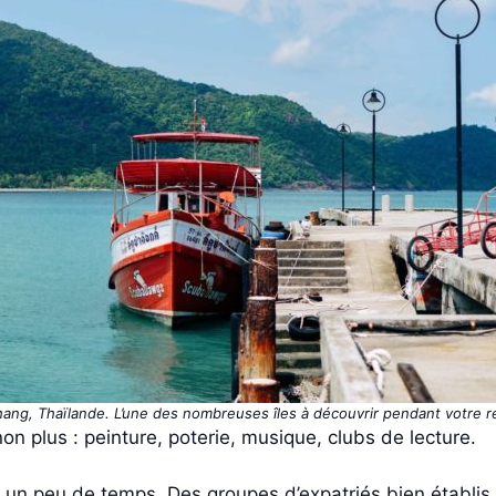
ang, Thaïlande. L’une des nombreuses îles à découvrir pendant votre re
n plus : peinture, poterie, musique, clubs de lecture.
re un peu de temps. Des groupes d’expatriés bien établ