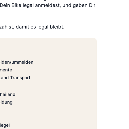
Dein Bike legal anmeldest, und geben Dir
hlst, damit es legal bleibt.
elden/ummelden
umente
Land Transport
hailand
eidung
iegel