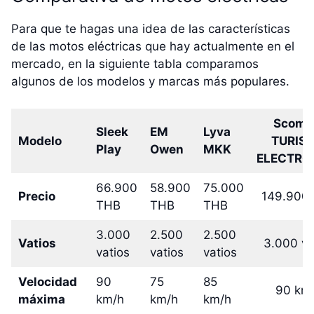
Para que te hagas una idea de las características
de las motos eléctricas que hay actualmente en el
mercado, en la siguiente tabla comparamos
algunos de los modelos y marcas más populares.
Scoma
Sleek
EM
Lyva
Modelo
TURIS
Play
Owen
MKK
ELECTRO
66.900
58.900
75.000
Precio
149.900
THB
THB
THB
3.000
2.500
2.500
Vatios
3.000 va
vatios
vatios
vatios
Velocidad
90
75
85
90 km
máxima
km/h
km/h
km/h