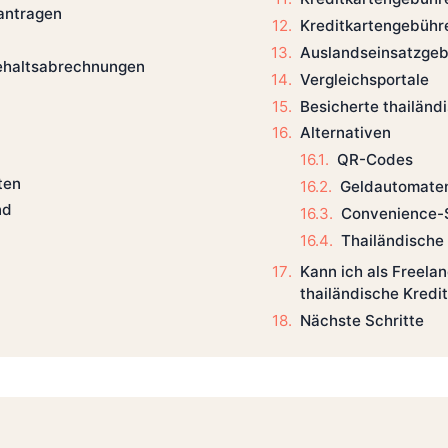
eantragen
Kreditkartengebühre
Auslandseinsatzge
Gehaltsabrechnungen
Vergleichsportale
Besicherte thailänd
Alternativen
QR-Codes
ten
Geldautomate
nd
Convenience-
Thailändische
Kann ich als Freela
thailändische Kred
Nächste Schritte