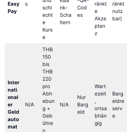
und
KBa
-QR-
Easy
s
ränkt
ränkt
schl
nk-
Cod
Pay
e
nutz
echt
Scha
es
Akze
bar)
e
ltern
ptan
Kurs
z
e
THB
150
bis
THB
220
Inter
pro
Wart
nati
Abh
ezeit
Barg
onal
Nur
ebun
,
eldre
er
N/A
N/A
Barg
g +
ortsa
serv
Geld
eld
Geb
bhän
e
auto
ühre
gig
mat
n