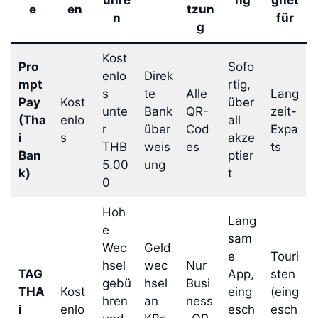
e
en
tzun
n
für
g
Kost
Pro
Sofo
enlo
Direk
mpt
rtig,
s
te
Alle
Lang
Pay
Kost
über
unte
Bank
QR-
zeit-
(Tha
enlo
all
r
über
Cod
Expa
i
s
akze
THB
weis
es
ts
Ban
ptier
5.00
ung
k)
t
0
Hoh
Lang
e
sam
Wec
Geld
e
Touri
hsel
wec
Nur
TAG
App,
sten
gebü
hsel
Busi
THA
Kost
eing
(eing
hren
an
ness
i
enlo
esch
esch