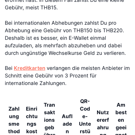
eröffnet hast. In diesem Fall zahlst Du eine kleine
Gebühr, meist THB15.
Bei internationalen Abhebungen zahlst Du pro
Abhebung eine Gebühr von THB150 bis THB220.
Deshalb ist es besser, ein E-Wallet einmal
aufzuladen, als mehrfach abzuheben und dabei
durch ungünstige Wechselkurse Geld zu verlieren.
Bei
Kreditkarten
verlangen die meisten Anbieter im
Schnitt eine Gebühr von 3 Prozent für
internationale Zahlungen.
QR-
Tran
Am
Zahl
Einri
Cod
sakt
Nutz
best
ung
chtu
Aufl
e-
ions
ererf
en
sme
ngs
ade
Unte
geb
ahru
geei
thod
kost
n
rstü
ühre
ng
gnet