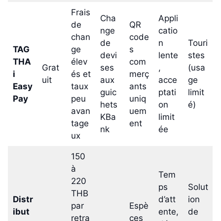
Frais
Cha
Appli
de
QR
nge
catio
chan
code
de
n
Touri
TAG
ge
s
devi
lente
stes
THA
élev
com
Grat
ses
,
(usa
i
és et
merç
uit
aux
acce
ge
Easy
taux
ants
guic
ptati
limit
Pay
peu
uniq
hets
on
é)
avan
uem
KBa
limit
tage
ent
nk
ée
ux
150
à
Tem
220
ps
Solut
THB
Distr
d’att
ion
par
Espè
ibut
ente,
de
retra
ces