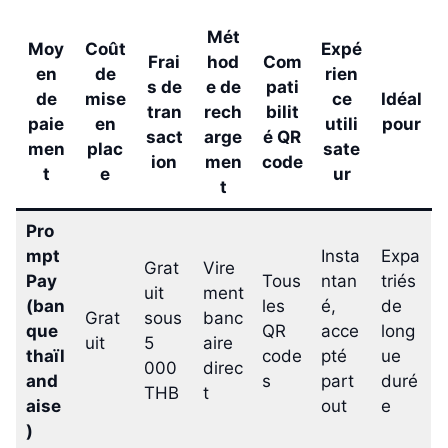
Mét
Moy
Coût
Expé
Frai
hod
Com
en
de
rien
s de
e de
pati
de
mise
ce
Idéal
tran
rech
bilit
paie
en
utili
pour
sact
arge
é QR
men
plac
sate
ion
men
code
t
e
ur
t
Pro
mpt
Insta
Expa
Grat
Vire
Pay
Tous
ntan
triés
uit
ment
(ban
les
é,
de
Grat
sous
banc
que
QR
acce
long
uit
5
aire
thaïl
code
pté
ue
000
direc
and
s
part
duré
THB
t
aise
out
e
)