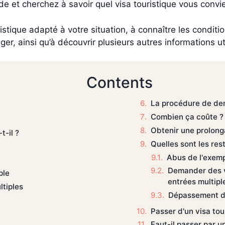
e et cherchez à savoir quel visa touristique vous convi
ristique adapté à votre situation, à connaître les conditi
r, ainsi qu’à découvrir plusieurs autres informations ut
Contents
La procédure de d
Combien ça coûte ?
Obtenir une prolong
t-il ?
Quelles sont les rest
Abus de l'exemp
Demander des vi
ple
entrées multipl
ltiples
Dépassement de
Passer d'un visa tou
Faut-il passer par u