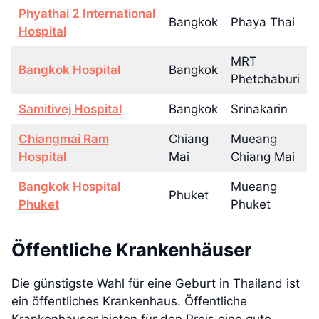
Phyathai 2 International
Bangkok
Phaya Thai
Hospital
MRT
Bangkok Hospital
Bangkok
Phetchaburi
Samitivej Hospital
Bangkok
Srinakarin
Chiangmai Ram
Chiang
Mueang
Hospital
Mai
Chiang Mai
Bangkok Hospital
Mueang
Phuket
Phuket
Phuket
Öffentliche Krankenhäuser
Die günstigste Wahl für eine Geburt in Thailand ist
ein öffentliches Krankenhaus. Öffentliche
Krankenhäuser bieten für den Preis eine gute