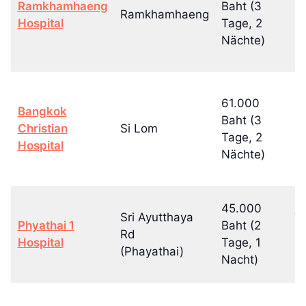
Ramkhamhaeng
Baht (3
Ramkhamhaeng
(4
Hospital
Tage, 2
N
Nächte)
61.000
Bangkok
8
Baht (3
Christian
Si Lom
(4
Tage, 2
Hospital
N
Nächte)
45.000
Sri Ayutthaya
7
Phyathai 1
Baht (2
Rd
(4
Hospital
Tage, 1
(Phayathai)
N
Nacht)