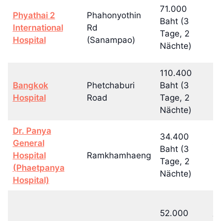
71.000
Phyathai 2
Phahonyothin
1
Baht (3
International
Rd
(4
Tage, 2
Hospital
(Sanampao)
N
Nächte)
110.400
15
Bangkok
Phetchaburi
Baht (3
(4
Hospital
Road
Tage, 2
N
Nächte)
Dr. Panya
34.400
General
4
Baht (3
Hospital
Ramkhamhaeng
(4
Tage, 2
(Phaetpanya
N
Nächte)
Hospital)
52.000
7