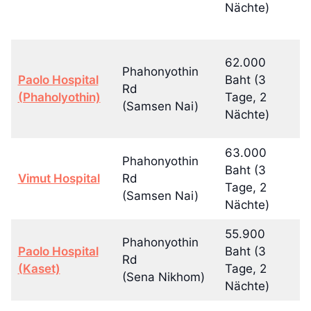
Nächte)
62.000
Phahonyothin
8
Paolo Hospital
Baht (3
Rd
(4
(Phaholyothin)
Tage, 2
(Samsen Nai)
N
Nächte)
63.000
Phahonyothin
8
Baht (3
Vimut Hospital
Rd
(4
Tage, 2
(Samsen Nai)
N
Nächte)
55.900
Phahonyothin
6
Paolo Hospital
Baht (3
Rd
(4
(Kaset)
Tage, 2
(Sena Nikhom)
N
Nächte)