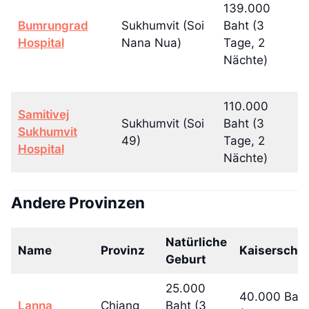
139.000
1
Bumrungrad
Sukhumvit (Soi
Baht (3
(4
Hospital
Nana Nua)
Tage, 2
N
Nächte)
110.000
Samitivej
1
Sukhumvit (Soi
Baht (3
Sukhumvit
(4
49)
Tage, 2
Hospital
N
Nächte)
Andere Provinzen
Natürliche
Name
Provinz
Kaiserschni
Geburt
25.000
40.000 Bah
Lanna
Chiang
Baht (3