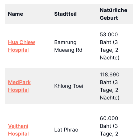
Natürliche
Name
Stadtteil
K
Geburt
53.000
6
Hua Chiew
Bamrung
Baht (3
(4
Hospital
Mueang Rd
Tage, 2
N
Nächte)
118.690
1
MedPark
Baht (3
Khlong Toei
(4
Hospital
Tage, 2
N
Nächte)
60.000
8
Vejthani
Baht (3
Lat Phrao
(4
Hospital
Tage, 2
N