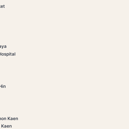
ket
taya
Hospital
Hin
Khon Kaen
n Kaen