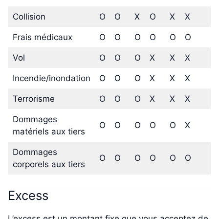
Collision
O
O
X
O
X
X
Frais médicaux
O
O
O
O
O
O
Vol
O
O
O
X
X
X
Incendie/inondation
O
O
O
X
X
X
Terrorisme
O
O
O
X
X
X
Dommages
O
O
O
O
O
X
matériels aux tiers
Dommages
O
O
O
O
O
O
corporels aux tiers
Excess
L’excess est un montant fixe que vous acceptez de