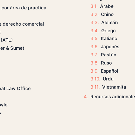
Árabe
por área de práctica
Chino
Alemán
e derecho comercial
Griego
x
Italiano
 (ATL)
Japonés
ter & Sumet
Pastún
Ruso
Español
Urdu
d
Vietnamita
nal Law Office
Recursos adicional
oyle
s