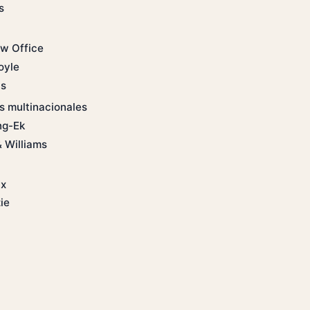
s
w Office
oyle
ns
s multinacionales
ng-Ek
 Williams
ax
ie