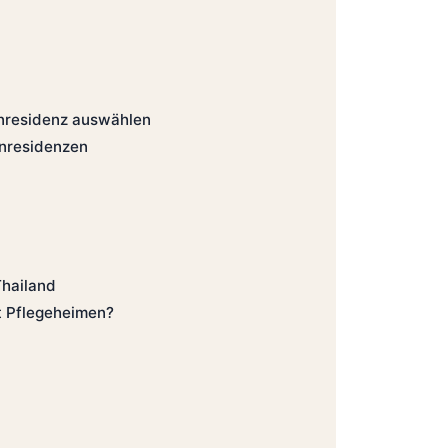
enresidenz auswählen
nresidenzen
Thailand
it Pflegeheimen?