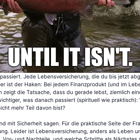
t passiert. Jede Lebensversicherung, die du bis jetzt a
ier ist der Haken: Bei jedem Finanzprodukt (und im Leb
ch zeigt die Tatsache, dass du gerade lebst, ziemlich e
ichtiger, was danach passiert (spirituell wie praktisch): 
icht mehr Teil davon bist?
d mit Sicherheit sagen. Für die praktische Seite der Fr
g. Leider ist Lebensversicherung, anders als Leben und
, Vor- und Nachteile, und welche Schritte als Nächstes s