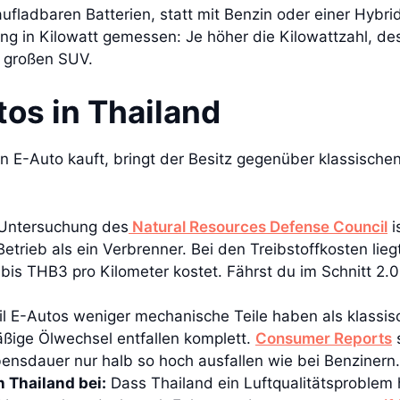
aufladbaren Batterien, statt mit Benzin oder einer Hyb
tung in Kilowatt gemessen: Je höher die Kilowattzahl, de
m großen SUV.
tos in Thailand
E-Auto kauft, bringt der Besitz gegenüber klassischen
 Untersuchung des
Natural Resources Defense Council
i
etrieb als ein Verbrenner. Bei den Treibstoffkosten lie
bis THB3 pro Kilometer kostet. Fährst du im Schnitt 2.
l E-Autos weniger mechanische Teile haben als klassisc
ßige Ölwechsel entfallen komplett.
Consumer Reports
s
ensdauer nur halb so hoch ausfallen wie bei Benzinern.
 Thailand bei:
Dass Thailand ein Luftqualitätsproblem h