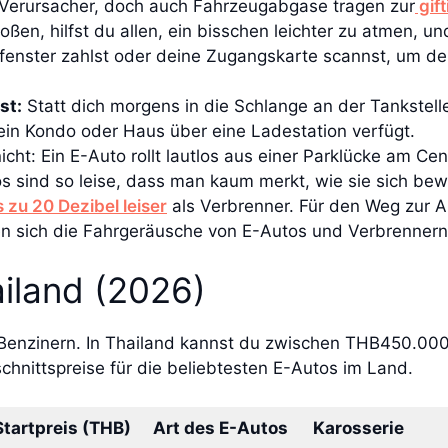
 Verursacher, doch auch Fahrzeugabgase tragen zur
gif
ßen, hilfst du allen, ein bisschen leichter zu atmen, 
fenster zahlst oder deine Zugangskarte scannst, um d
st:
Statt dich morgens in die Schlange an der Tankstell
ein Kondo oder Haus über eine Ladestation verfügt.
cht: Ein E-Auto rollt lautlos aus einer Parklücke am C
tos sind so leise, dass man kaum merkt, wie sie sich be
 zu 20 Dezibel leiser
als Verbrenner. Für den Weg zur A
n sich die Fahrgeräusche von E-Autos und Verbrennern 
ailand (2026)
Benzinern. In Thailand kannst du zwischen THB450.000 
chnittspreise für die beliebtesten E-Autos im Land.
Startpreis (THB)
Art des E-Autos
Karosserie