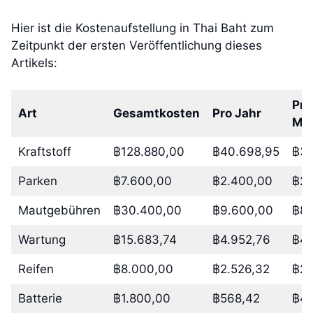
Hier ist die Kostenaufstellung in Thai Baht zum
Zeitpunkt der ersten Veröffentlichung dieses
Artikels:
Pro
Art
Gesamtkosten
Pro Jahr
Mo
Kraftstoff
฿128.880,00
฿40.698,95
฿3.
Parken
฿7.600,00
฿2.400,00
฿20
Mautgebühren
฿30.400,00
฿9.600,00
฿80
Wartung
฿15.683,74
฿4.952,76
฿41
Reifen
฿8.000,00
฿2.526,32
฿21
Batterie
฿1.800,00
฿568,42
฿47