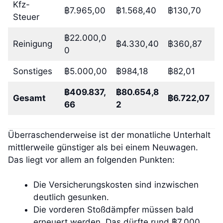
Kfz-
฿7.965,00
฿1.568,40
฿130,70
Steuer
฿22.000,0
Reinigung
฿4.330,40
฿360,87
0
Sonstiges
฿5.000,00
฿984,18
฿82,01
฿409.837,
฿80.654,8
Gesamt
฿6.722,07
66
2
Überraschenderweise ist der monatliche Unterhalt
mittlerweile günstiger als bei einem Neuwagen.
Das liegt vor allem an folgenden Punkten:
Die Versicherungskosten sind inzwischen
deutlich gesunken.
Die vorderen Stoßdämpfer müssen bald
erneuert werden. Das dürfte rund ฿7.000