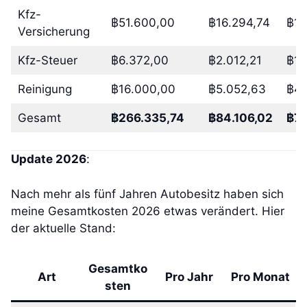
Kfz-
฿51.600,00
฿16.294,74
฿1.
Versicherung
Kfz-Steuer
฿6.372,00
฿2.012,21
฿16
Reinigung
฿16.000,00
฿5.052,63
฿42
Gesamt
฿266.335,74
฿84.106,02
฿7.
Update 2026
:
Nach mehr als fünf Jahren Autobesitz haben sich
meine Gesamtkosten 2026 etwas verändert. Hier
der aktuelle Stand:
Gesamtko
Art
Pro Jahr
Pro Monat
sten