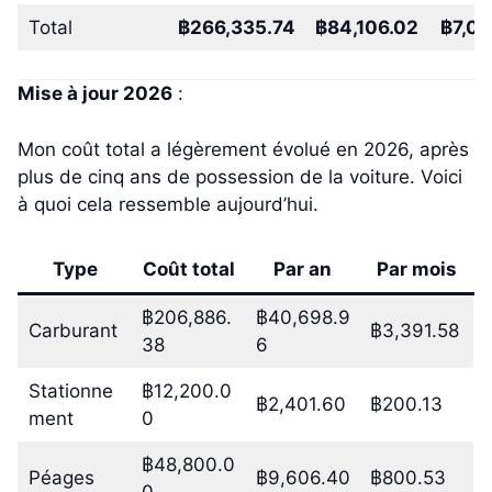
Total
฿266,335.74
฿84,106.02
฿7,00
Mise à jour 2026
:
Mon coût total a légèrement évolué en 2026, après
plus de cinq ans de possession de la voiture. Voici
à quoi cela ressemble aujourd’hui.
Type
Coût total
Par an
Par mois
฿206,886.
฿40,698.9
Carburant
฿3,391.58
38
6
Stationne
฿12,200.0
฿2,401.60
฿200.13
ment
0
฿48,800.0
Péages
฿9,606.40
฿800.53