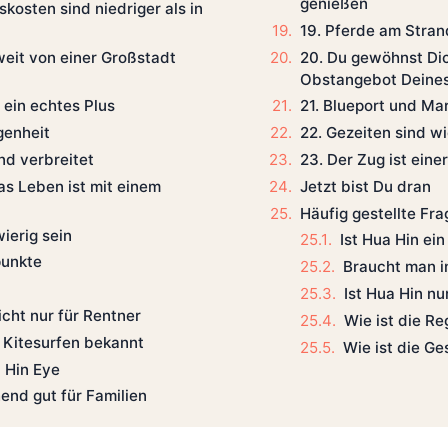
genießen
kosten sind niedriger als in
19. Pferde am Stran
weit von einer Großstadt
20. Du gewöhnst Dic
Obstangebot Deine
 ein echtes Plus
21. Blueport und Mar
egenheit
22. Gezeiten sind w
nd verbreitet
23. Der Zug ist ein
as Leben ist mit einem
Jetzt bist Du dran
Häufig gestellte Fr
ierig sein
Ist Hua Hin ei
punkte
Braucht man i
Ist Hua Hin nu
icht nur für Rentner
Wie ist die Re
ür Kitesurfen bekannt
Wie ist die G
 Hin Eye
hend gut für Familien