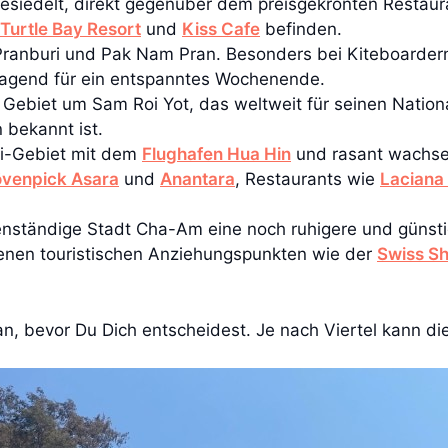
ngesiedelt, direkt gegenüber dem preisgekrönten Restau
Turtle Bay Resort
und
Kiss Cafe
befinden.
Pranburi und Pak Nam Pran. Besonders bei Kiteboardern
agend für ein entspanntes Wochenende.
s Gebiet um Sam Roi Yot, das weltweit für seinen Natio
n bekannt ist.
ai-Gebiet mit dem
Flughafen Hua Hin
und rasant wachse
venpick Asara
und
Anantara
, Restaurants wie
Laciana
genständige Stadt Cha-Am eine noch ruhigere und günsti
genen touristischen Anziehungspunkten wie der
Swiss S
, bevor Du Dich entscheidest. Je nach Viertel kann die