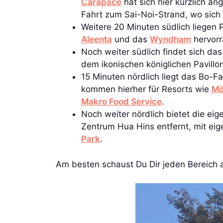
Carapace
hat sich hier kürzlich a
Fahrt zum Sai-Noi-Strand, wo sich
Weitere 20 Minuten südlich liegen 
Aleenta
und das
Wyndham
hervorr
Noch weiter südlich findet sich da
dem ikonischen königlichen Pavillo
15 Minuten nördlich liegt das Bo-F
kommen hierher für Resorts wie
Mö
Makro Food Service
.
Noch weiter nördlich bietet die ei
Zentrum Hua Hins entfernt, mit ei
Park
.
Am besten schaust Du Dir jeden Bereich an