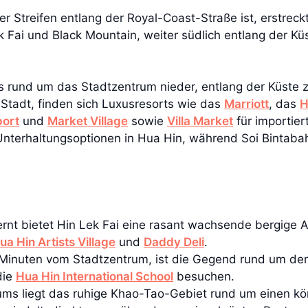
 Streifen entlang der Royal-Coast-Straße ist, erstreck
 Fai und Black Mountain, weiter südlich entlang der Küs
ois rund um das Stadtzentrum nieder, entlang der Küst
r Stadt, finden sich Luxusresorts wie das
Marriott
, das
H
port
und
Market Village
sowie
Villa Market
für importier
 Unterhaltungsoptionen in Hua Hin, während Soi Bintab
rnt bietet Hin Lek Fai eine rasant wachsende bergige A
ua Hin Artists Village
und
Daddy Deli
.
 Minuten vom Stadtzentrum, ist die Gegend rund um d
die
Hua Hin International School
besuchen.
ums liegt das ruhige Khao-Tao-Gebiet rund um einen kö