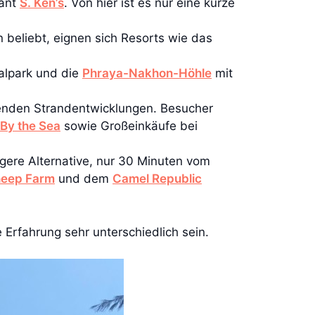
rant
S. Ken’s
. Von hier ist es nur eine kurze
 beliebt, eignen sich Resorts wie das
nalpark und die
Phraya-Nakhon-Höhle
mit
nden Strandentwicklungen. Besucher
 By the Sea
sowie Großeinkäufe bei
gere Alternative, nur 30 Minuten vom
heep Farm
und dem
Camel Republic
 Erfahrung sehr unterschiedlich sein.