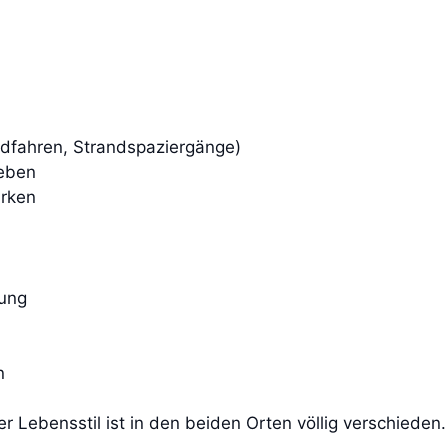
Radfahren, Strandspaziergänge)
eben
irken
ung
en
r Lebensstil ist in den beiden Orten völlig verschieden.