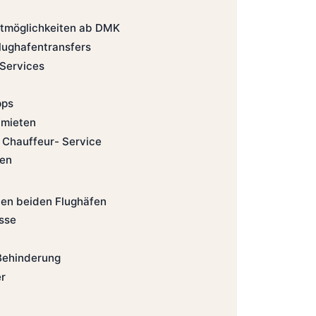
rtmöglichkeiten ab DMK
lughafentransfers
-Services
pps
 mieten
 Chauffeur- Service
nen
den beiden Flughäfen
sse
Behinderung
er