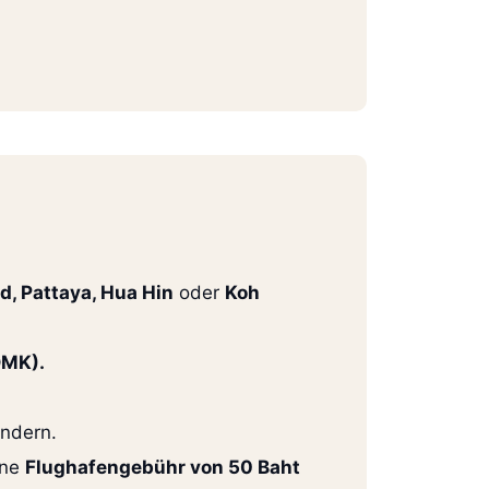
n
d, Pattaya, Hua Hin
oder
Koh
DMK).
ändern.
ine
Flughafengebühr von 50 Baht