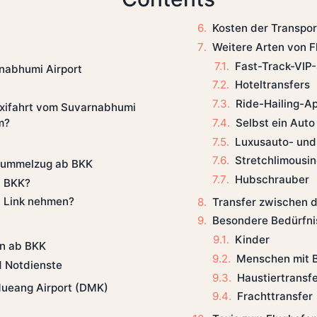
Kosten der Transpo
Weitere Arten von F
Fast-Track-VIP
nabhumi Airport
Hoteltransfers
Ride-Hailing-A
axifahrt vom Suvarnabhumi
m?
Selbst ein Auto
Luxusauto- und
Stretchlimousi
· Bummelzug ab BKK
Hubschrauber
b BKK?
t Link nehmen?
Transfer zwischen 
Besondere Bedürfni
Kinder
en ab BKK
Menschen mit 
d Notdienste
Haustiertransf
Mueang Airport (DMK)
Frachttransfer