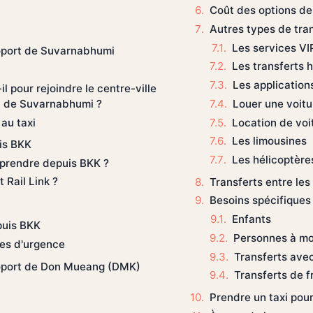
Coût des options de
Autres types de tra
Les services VI
roport de Suvarnabhumi
Les transferts h
Les applicatio
 pour rejoindre le centre-ville
rt de Suvarnabhumi ?
Louer une voit
au taxi
Location de voi
Les limousines
uis BKK
Les hélicoptère
n prendre depuis BKK ?
t Rail Link ?
Transferts entre les
Besoins spécifiques
Enfants
puis BKK
Personnes à mob
ces d'urgence
Transferts ave
roport de Don Mueang (DMK)
Transferts de f
Prendre un taxi pour