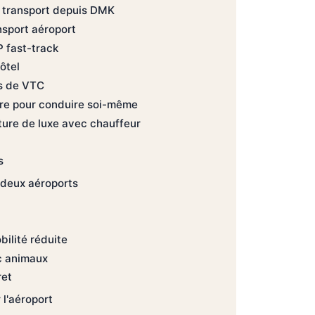
 transport depuis DMK
nsport aéroport
P fast-track
ôtel
ns de VTC
ure pour conduire soi-même
ture de luxe avec chauffeur
s
 deux aéroports
ilité réduite
c animaux
ret
 l'aéroport