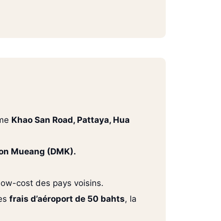
mme
Khao San Road, Pattaya, Hua
Don Mueang (DMK).
 low-cost des pays voisins.
des
frais d’aéroport de 50 bahts
, la