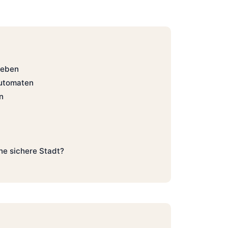
leben
automaten
n
ine sichere Stadt?