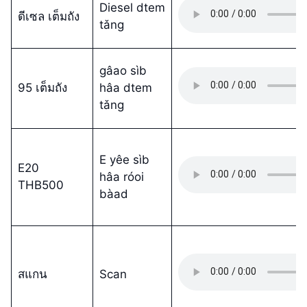
Diesel dtem
ดีเซล เต็มถัง
tǎng
gâao sìb
95 เต็มถัง
hâa dtem
tǎng
E yêe sìb
E20
hâa róoi
THB500
bàad
สแกน
Scan