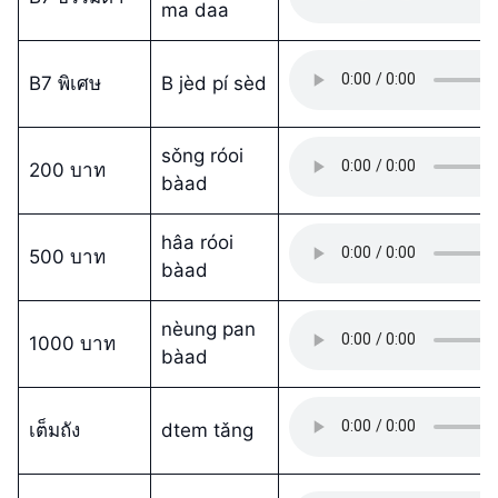
ma daa
B7 พิเศษ
B jèd pí sèd
sǒng róoi
200 บาท
bàad
hâa róoi
500 บาท
bàad
nèung pan
1000 บาท
bàad
เต็มถัง
dtem tǎng