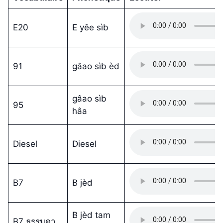
E20
E yêe sìb
91
gâao sìb èd
gâao sìb
95
hâa
Diesel
Diesel
B7
B jèd
B jèd tam
B7 ธรรมดา