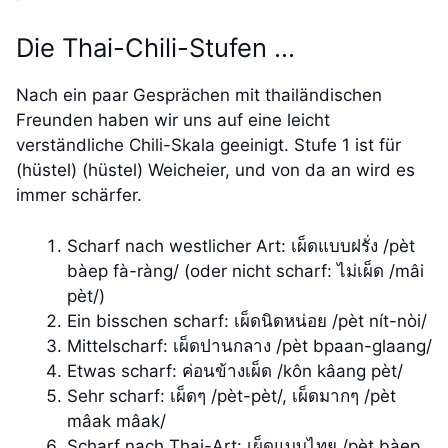
Die Thai-Chili-Stufen …
Nach ein paar Gesprächen mit thailändischen
Freunden haben wir uns auf eine leicht
verständliche Chili-Skala geeinigt. Stufe 1 ist für
(hüstel) (hüstel) Weicheier, und von da an wird es
immer schärfer.
Scharf nach westlicher Art: เผ็ดแบบฝรั่ง /pèt
bàep fà-ràng/ (oder nicht scharf: ไม่เผ็ด /mâi
pèt/)
Ein bisschen scharf: เผ็ดนิดหน่อย /pèt nít-nòi/
Mittelscharf: เผ็ดปานกลาง /pèt bpaan-glaang/
Etwas scharf: ค่อนข้างเผ็ด /kôn kâang pèt/
Sehr scharf: เผ็ดๆ /pèt-pèt/, เผ็ดมากๆ /pèt
mâak mâak/
Scharf nach Thai-Art: เผ็ดแบบไทย /pèt bàep