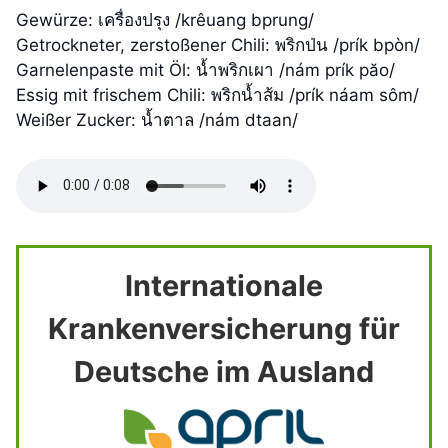
Gewürze: เครื่องปรุง /krêuang bprung/
Getrockneter, zerstoßener Chili: พริกป่น /prík bpòn/
Garnelenpaste mit Öl: น้ำพริกเผา /nám prík păo/
Essig mit frischem Chili: พริกน้ำส้ม /prík náam sôm/
Weißer Zucker: น้ำตาล /nám dtaan/
Internationale
Krankenversicherung für
Deutsche im Ausland