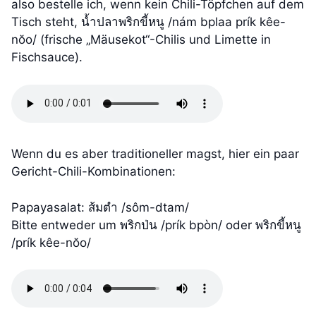
also bestelle ich, wenn kein Chili-Töpfchen auf dem
Tisch steht, น้ำปลาพริกขี้หนู /nám bplaa prík kêe-
nŏo/ (frische „Mäusekot“-Chilis und Limette in
Fischsauce).
Wenn du es aber traditioneller magst, hier ein paar
Gericht-Chili-Kombinationen:
Papayasalat: ส้มตำ /sôm-dtam/
Bitte entweder um พริกป่น /prík bpòn/ oder พริกขี้หนู
/prík kêe-nŏo/