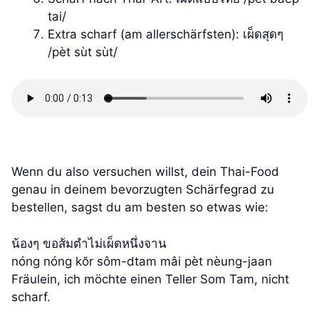
tai/
Extra scharf (am allerschärfsten): เผ็ดสุดๆ
/pèt sùt sùt/
Wenn du also versuchen willst, dein Thai-Food
genau in deinem bevorzugten Schärfegrad zu
bestellen, sagst du am besten so etwas wie:
น้องๆ ขอส้มตำไม่เผ็ดหนึ่งจาน
nóng nóng kŏr sôm-dtam mâi pèt nèung-jaan
Fräulein, ich möchte einen Teller Som Tam, nicht
scharf.