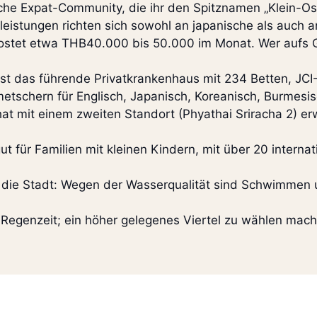
sche Expat-Community, die ihr den Spitznamen „Klein-Os
eistungen richten sich sowohl an japanische als auch a
ostet etwa THB40.000 bis 50.000 im Monat. Wer aufs 
st das führende Privatkrankenhaus mit 234 Betten, JCI
metschern für Englisch, Japanisch, Koreanisch, Burmesi
at mit einem zweiten Standort (Phyathai Sriracha 2) erw
ut für Familien mit kleinen Kindern, mit über 20 intern
r die Stadt: Wegen der Wasserqualität sind Schwimmen u
r Regenzeit; ein höher gelegenes Viertel zu wählen mac