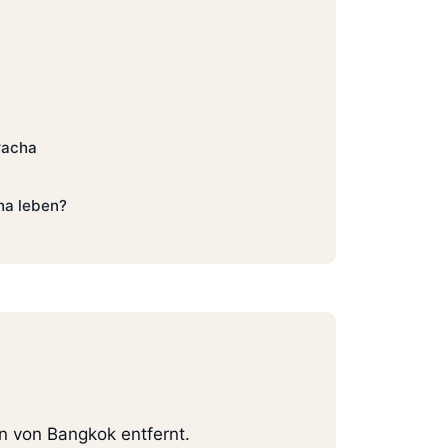
racha
cha leben?
en von Bangkok entfernt.