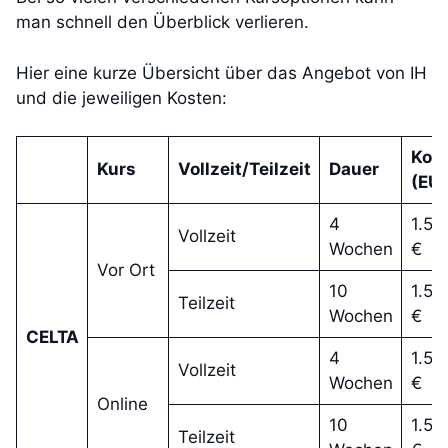
man schnell den Überblick verlieren.
Hier eine kurze Übersicht über das Angebot von IH
und die jeweiligen Kosten:
Kos
Kurs
Vollzeit/Teilzeit
Dauer
(EU
4
1.53
Vollzeit
Wochen
€
Vor Ort
10
1.53
Teilzeit
Wochen
€
CELTA
4
1.53
Vollzeit
Wochen
€
Online
10
1.53
Teilzeit