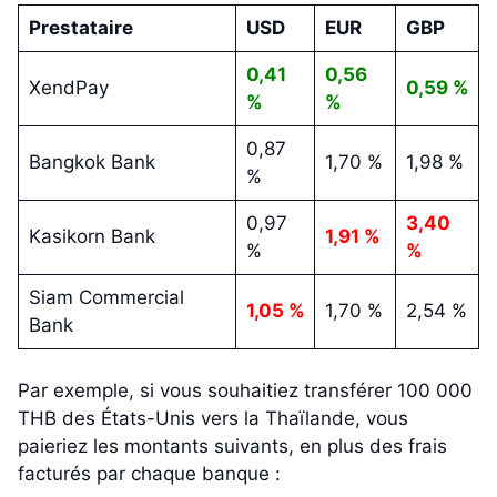
Prestataire
USD
EUR
GBP
0,41
0,56
XendPay
0,59 %
%
%
0,87
Bangkok Bank
1,70 %
1,98 %
%
0,97
3,40
Kasikorn Bank
1,91 %
%
%
Siam Commercial
1,05 %
1,70 %
2,54 %
Bank
Par exemple, si vous souhaitiez transférer 100 000
THB des États-Unis vers la Thaïlande, vous
paieriez les montants suivants, en plus des frais
facturés par chaque banque :