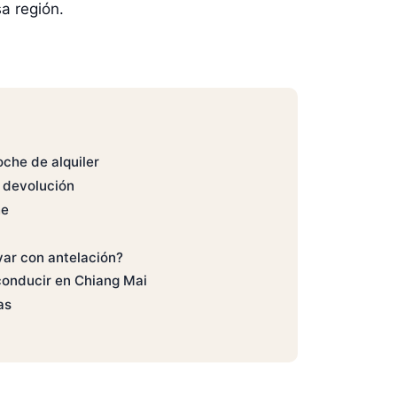
a región.
che de alquiler
 devolución
he
var con antelación?
conducir en Chiang Mai
as