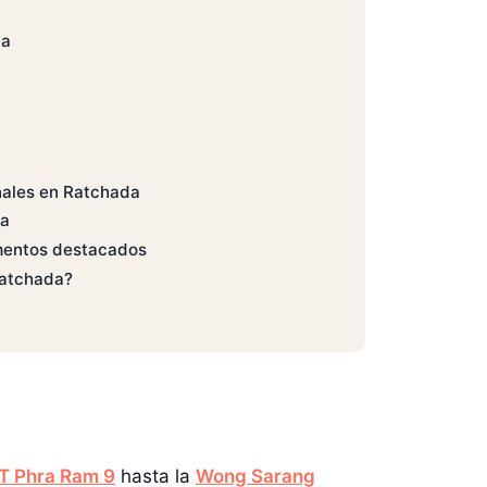
da
nales en Ratchada
da
ementos destacados
Ratchada?
T Phra Ram 9
hasta la
Wong Sarang