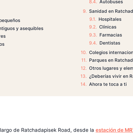
Autobuses
Sanidad en Ratcha
Hospitales
 pequeños
Clínicas
tiguos y asequibles
Farmacias
res
Dentistas
os
Colegios internacio
Parques en Ratcha
Otros lugares y el
¿Deberías vivir en 
Ahora te toca a ti
 largo de Ratchadapisek Road, desde la
estación de MR