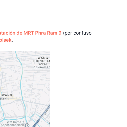
stación de MRT Phra Ram 9
(por confuso
pisek
.