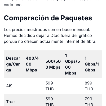
cada uno.
Comparación de Paquetes
Los precios mostrados son en base mensual.
Hemos decidido dejar a Dtac fuera del gráfico
porque no ofrecen actualmente Internet de fibra.
1
Descar
400/4
1
500/50
Gbps/5
ga/Car
00
Gbps/1
0 Mbps
00
ga
Mbps
Gbps
Mbps
599
899
AIS
–
–
THB
THB
599
799
True
–
–
THB
THB