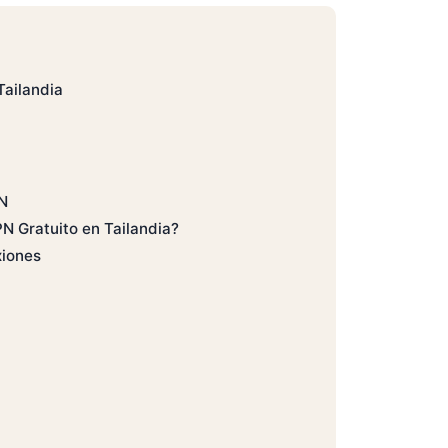
Tailandia
N
N Gratuito en Tailandia?
xiones