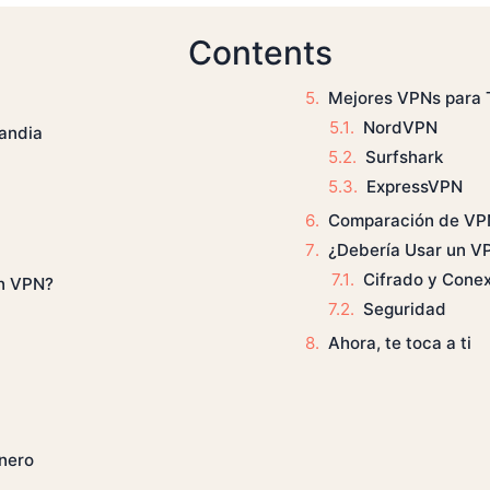
Contents
Mejores VPNs para 
NordVPN
landia
Surfshark
ExpressVPN
Comparación de VP
¿Debería Usar un VP
Cifrado y Cone
un VPN?
Seguridad
Ahora, te toca a ti
inero