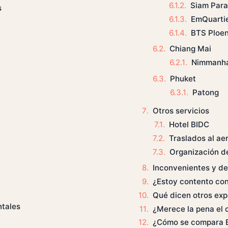
Siam Par
s
EmQuarti
BTS Ploen
Chiang Mai
Nimmanh
Phuket
Patong
Otros servicios
Hotel BIDC
Traslados al ae
Organización d
Inconvenientes y d
¿Estoy contento con
Qué dicen otros exp
ntales
¿Merece la pena el 
¿Cómo se compara BI