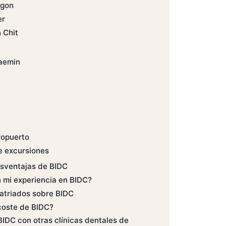
agon
er
 Chit
aemin
ropuerto
e excursiones
esventajas de BIDC
 mi experiencia en BIDC?
atriados sobre BIDC
coste de BIDC?
DC con otras clínicas dentales de