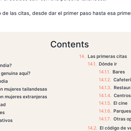
de las citas, desde dar el primer paso hasta esa primer
Contents
Las primeras citas
Dónde ir
andia?
Bares
 genuina aquí?
Cafeter
ndia
Restaur
n mujeres tailandesas
Centros
n mujeres extranjeras
El cine
dad
Parques
les
Otras o
ativos
El código de 