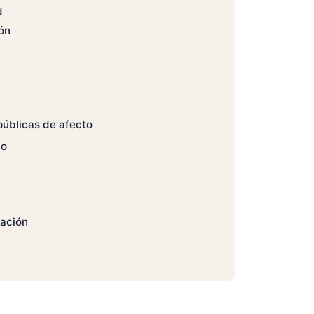
d
ón
públicas de afecto
to
lación