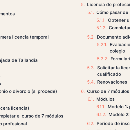
Licencia de profes
Cómo pasar de l
umentos
Obtener u
Completar
Documento adi
rimera licencia temporal
Evaluació
colegio
n
Formulari
ajada de Tailandia
Solicitar la li
cualificado
e
Renovaciones
o
Curso de 7 módulos
nio o divorcio (si procede)
Módulos
Modelo 1: 
cera licencia)
Modelo 2:
ompletar el curso de 7 módulos
Periodo de insc
o profesional