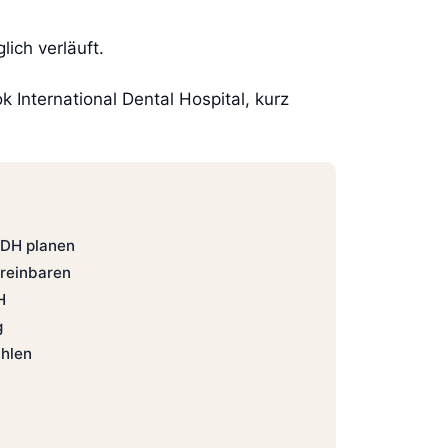
ich verläuft.
International Dental Hospital, kurz
IDH planen
ereinbaren
H
g
hlen