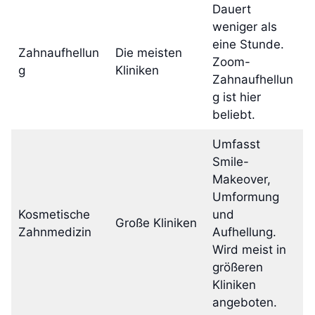
Dauert
weniger als
eine Stunde.
Zahnaufhellun
Die meisten
Zoom-
g
Kliniken
Zahnaufhellun
g ist hier
beliebt.
Umfasst
Smile-
Makeover,
Umformung
Kosmetische
und
Große Kliniken
Zahnmedizin
Aufhellung.
Wird meist in
größeren
Kliniken
angeboten.