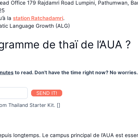
ad Office 179 Rajdamri Road Lumpini, Pathumwan, B
25
’à la
station Ratchadamri
.
tic Language Growth (ALG)
ogramme de thaï de l’AUA ?
inutes
to read. Don't have the time right now? No worries. 
SEND IT!
om Thailand Starter Kit. []
 depuis longtemps. Le campus principal de l’AUA est ess