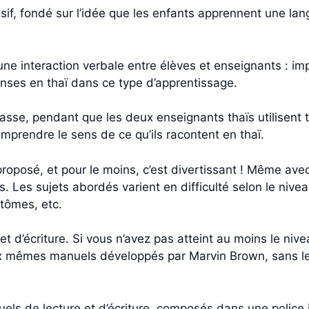
ssif, fondé sur l’idée que les enfants apprennent une la
cune interaction verbale entre élèves et enseignants : i
nses en thaï dans ce type d’apprentissage.
asse, pendant que les deux enseignants thaïs utilisent
mprendre le sens de ce qu’ils racontent en thaï.
roposé, et pour le moins, c’est divertissant ! Même avec 
 Les sujets abordés varient en difficulté selon le niveau 
tômes, etc.
et d’écriture. Si vous n’avez pas atteint au moins le ni
ux mêmes manuels développés par Marvin Brown, sans le
els de lecture et d’écriture, composés dans une police i