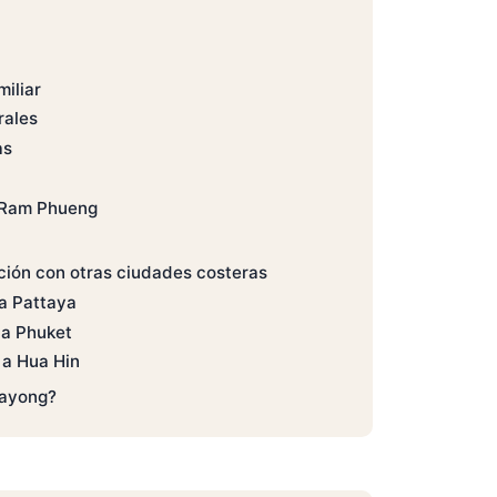
iliar
rales
as
 Ram Phueng
ión con otras ciudades costeras
a Pattaya
 a Phuket
 a Hua Hin
Rayong?