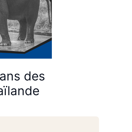
dans des
aïlande