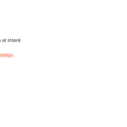
el interé
onmigo
.