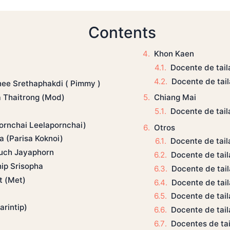
Contents
Khon Kaen
Docente de tai
Docente de tail
nee Srethaphakdi ( Pimmy )
Chiang Mai
a Thaitrong (Mod)
Docente de tail
Pornchai Leelapornchai)
Otros
a (Parisa Koknoi)
Docente de tail
nuch Jayaphorn
Docente de tail
ip Srisopha
Docente de tai
t (Met)
Docente de tail
Docente de tai
arintip)
Docente de tai
Docentes de tai