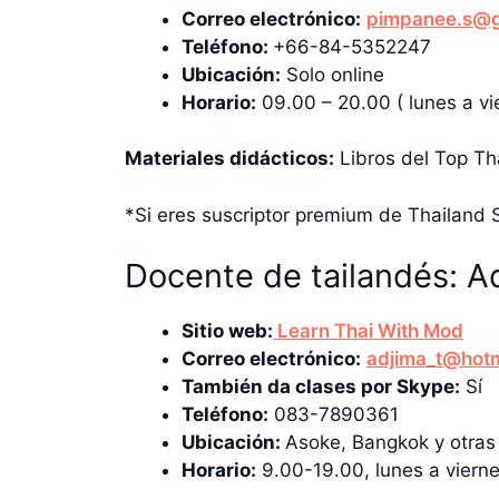
Correo electrónico:
pimpanee.s@g
Teléfono:
+66-84-5352247
Ubicación:
Solo online
Horario:
09.00 – 20.00 ( lunes a vi
Materiales didácticos:
Libros del Top Tha
*Si eres suscriptor premium de Thailand 
Docente de tailandés: A
Sitio web:
Learn Thai With Mod
Correo electrónico:
adjima_t@hot
También da clases por Skype:
Sí
Teléfono:
083-7890361
Ubicación:
Asoke, Bangkok y otras
Horario:
9.00-19.00, lunes a viern