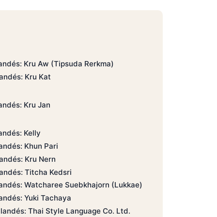
landés: Kru Aw (Tipsuda Rerkma)
andés: Kru Kat
andés: Kru Jan
andés: Kelly
andés: Khun Pari
landés: Kru Nern
andés: Titcha Kedsri
landés: Watcharee Suebkhajorn (Lukkae)
landés: Yuki Tachaya
landés: Thai Style Language Co. Ltd.