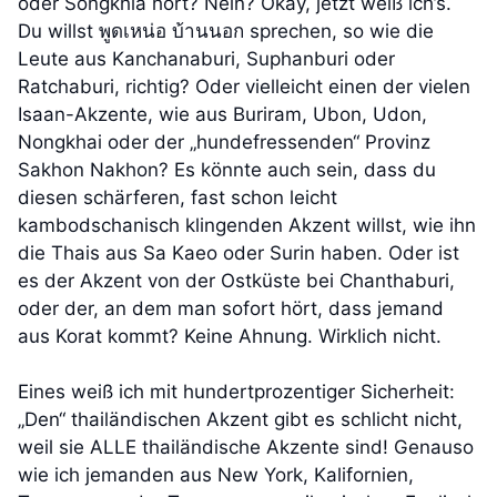
oder Songkhla hört? Nein? Okay, jetzt weiß ich’s.
Du willst พูดเหน่อ บ้านนอก sprechen, so wie die
Leute aus Kanchanaburi, Suphanburi oder
Ratchaburi, richtig? Oder vielleicht einen der vielen
Isaan-Akzente, wie aus Buriram, Ubon, Udon,
Nongkhai oder der „hundefressenden“ Provinz
Sakhon Nakhon? Es könnte auch sein, dass du
diesen schärferen, fast schon leicht
kambodschanisch klingenden Akzent willst, wie ihn
die Thais aus Sa Kaeo oder Surin haben. Oder ist
es der Akzent von der Ostküste bei Chanthaburi,
oder der, an dem man sofort hört, dass jemand
aus Korat kommt? Keine Ahnung. Wirklich nicht.
Eines weiß ich mit hundertprozentiger Sicherheit:
„Den“ thailändischen Akzent gibt es schlicht nicht,
weil sie ALLE thailändische Akzente sind! Genauso
wie ich jemanden aus New York, Kalifornien,