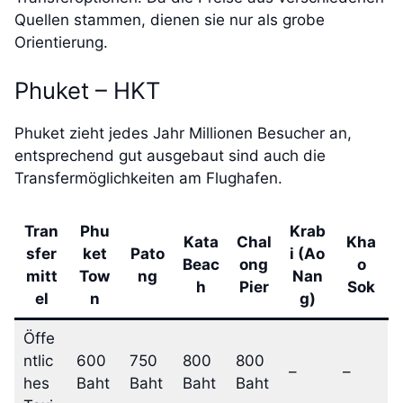
Quellen stammen, dienen sie nur als grobe
Orientierung.
Phuket – HKT
Phuket zieht jedes Jahr Millionen Besucher an,
entsprechend gut ausgebaut sind auch die
Transfermöglichkeiten am Flughafen.
Tran
Phu
Krab
Kata
Chal
Kha
sfer
ket
Pato
i (Ao
Beac
ong
o
mitt
Tow
ng
Nan
h
Pier
Sok
el
n
g)
Öffe
ntlic
600
750
800
800
–
–
hes
Baht
Baht
Baht
Baht