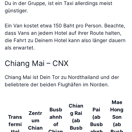
Du in der Gruppe, ist ein Taxi allerdings meist
günstiger.
Ein Van kostet etwa 150 Baht pro Person. Beachte,
dass Vans an jedem Hotel auf ihrer Route halten,
die Fahrt zu Deinem Hotel kann also länger dauern
als erwartet.
Chiang Mai – CNX
Chiang Mai ist Dein Tor zu Nordthailand und der
beliebtere der beiden Flughäfen im Norden.
Mae
Chian
Busb
Pai
Hong
Zentr
g Rai
Trans
ahnh
(ab
Son
um
(ab
fermi
of
Busb
(ab
Chian
Busb
ttel
Chian
ahnh
Busb