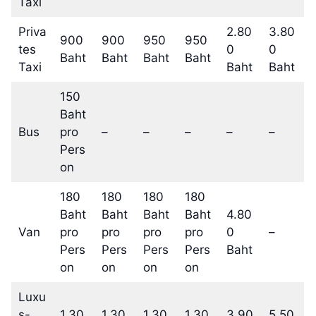
Taxi
Priva
2.80
3.80
900
900
950
950
tes
0
0
Baht
Baht
Baht
Baht
Taxi
Baht
Baht
150
Baht
Bus
pro
–
–
–
–
–
Pers
on
180
180
180
180
Baht
Baht
Baht
Baht
4.80
Van
pro
pro
pro
pro
0
–
Pers
Pers
Pers
Pers
Baht
on
on
on
on
Luxu
s-
1.30
1.30
1.30
1.30
3.90
5.50