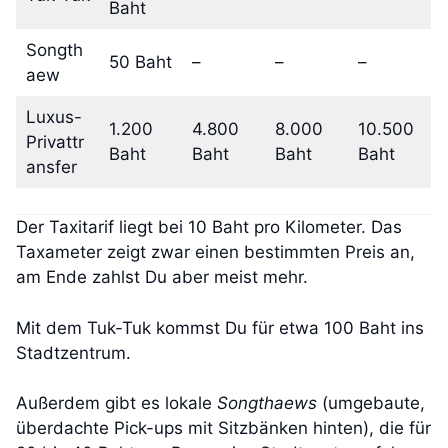
Baht
Songth
50 Baht
–
–
–
aew
Luxus-
1.200
4.800
8.000
10.500
Privattr
Baht
Baht
Baht
Baht
ansfer
Der Taxitarif liegt bei 10 Baht pro Kilometer. Das
Taxameter zeigt zwar einen bestimmten Preis an,
am Ende zahlst Du aber meist mehr.
Mit dem Tuk-Tuk kommst Du für etwa 100 Baht ins
Stadtzentrum.
Außerdem gibt es lokale
Songthaews
(umgebaute,
überdachte Pick-ups mit Sitzbänken hinten), die für