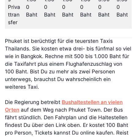
Priva
0
0
0
0
0
0
ttran
Baht
Baht
Baht
Baht
Baht
Baht
sfer
Phuket ist berüchtigt für die teuersten Taxis
Thailands. Sie kosten etwa drei- bis fünfmal so viel
wie in Bangkok. Rechne mit 500 bis 1.000 Baht für
die Taxifahrt plus einem Flughafenzuschlag von
100 Baht. Bist Du zu mehr als zwei Personen
unterwegs, brauchst Du wahrscheinlich ein
weiteres Taxi.
Die Regierung betreibt
Bushaltestellen an vielen
Orten
auf dem Weg nach Phuket Town. Der Bus
fährt stündlich. Den Fahrplan und die Haltestellen
findest Du über den Link oben. Er kostet 100 Baht
pro Person, Tickets kannst Du online kaufen. Reist