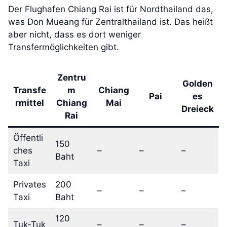
Der Flughafen Chiang Rai ist für Nordthailand das,
was Don Mueang für Zentralthailand ist. Das heißt
aber nicht, dass es dort weniger
Transfermöglichkeiten gibt.
Zentru
Golden
Transfe
m
Chiang
Pai
es
rmittel
Chiang
Mai
Dreieck
Rai
Öffentli
150
ches
–
–
–
Baht
Taxi
Privates
200
–
–
–
Taxi
Baht
120
Tuk-Tuk
–
–
–