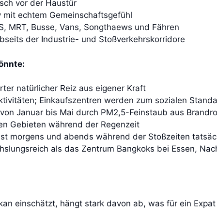
sch vor der Haustür
 mit echtem Gemeinschaftsgefühl
BTS, MRT, Busse, Vans, Songthaews und Fähren
bseits der Industrie- und Stoßverkehrskorridore
önnte:
er natürlicher Reiz aus eigener Kraft
ktivitäten; Einkaufszentren werden zum sozialen Standa
ich von Januar bis Mai durch PM2,5-Feinstaub aus Bran
en Gebieten während der Regenzeit
 ist morgens und abends während der Stoßzeiten tatsä
slungsreich als das Zentrum Bangkoks bei Essen, Nach
an einschätzt, hängt stark davon ab, was für ein Expat 