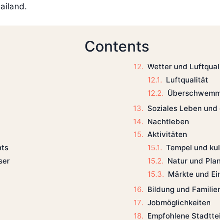
ailand.
Contents
Wetter und Luftqual
Luftqualität
Überschwemm
Soziales Leben und
Nachtleben
Aktivitäten
Tempel und kul
nts
Natur und Pla
ser
Märkte und Ei
Bildung und Familie
Jobmöglichkeiten
Empfohlene Stadttei