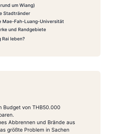
(rund um Wiang)
ie Stadtränder
e Mae-Fah-Luang-Universität
irke und Randgebiete
g Rai leben?
nem Budget von THB50.000
paren.
iches Abbrennen und Brände aus
 das größte Problem in Sachen