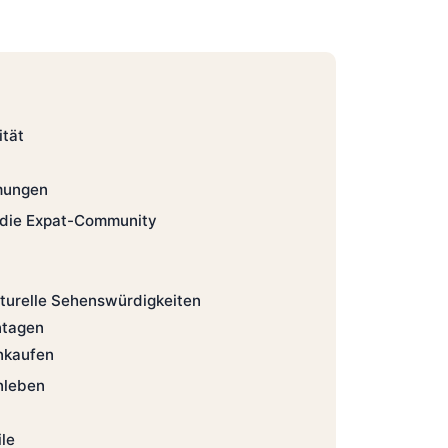
ität
ungen
 die Expat-Community
turelle Sehenswürdigkeiten
ntagen
nkaufen
nleben
le